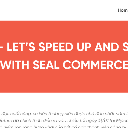
Hom
- LET’S SPEED UP AND 
WITH SEAL COMMERC
đợi, cuối cùng, sự kiện thường niên được chờ đón nhất năm 2
uture đã chính thức diễn ra vào chiều tối ngày 13/01 tại Mipe
à niềm rộn ràng hứng khởi của tất cả các thành viên công t