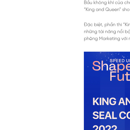
Bầu không khí của ch
“King and Queen” sho
Đặc biệt, phần thi “K
những tài năng nổi bật
phòng Marketing với 