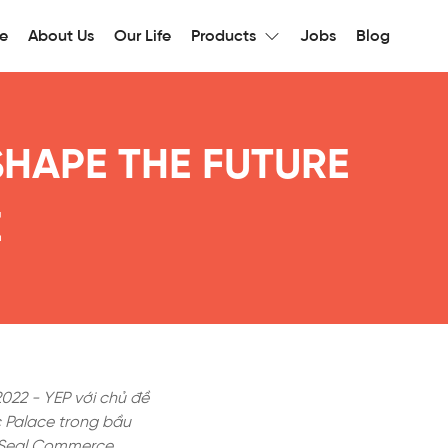
e
About Us
Our Life
Products
Jobs
Blog
SHAPE THE FUTURE
E
022 - YEP với chủ đề
c Palace trong bầu
y Seal Commerce.