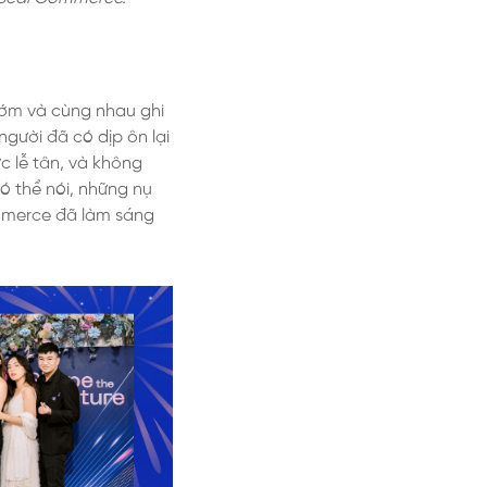
 sớm và cùng nhau ghi
người đã có dịp ôn lại
c lễ tân, và không
ó thể nói, những nụ
mmerce đã làm sáng