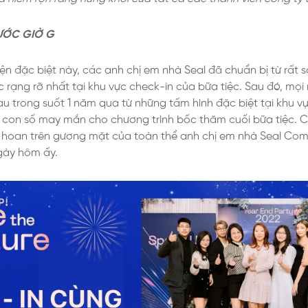
ƯỚC GIỜ G
ện đặc biệt này, các anh chị em nhà Seal đã chuẩn bị từ rất
 rạng rỡ nhất tại khu vực check-in của bữa tiệc. Sau đó, mọi 
u trong suốt 1 năm qua từ những tấm hình đặc biệt tại khu vự
 con số may mắn cho chương trình bốc thăm cuối bữa tiệc. C
n hoan trên gương mặt của toàn thể anh chị em nhà Seal Co
gày hôm ấy.