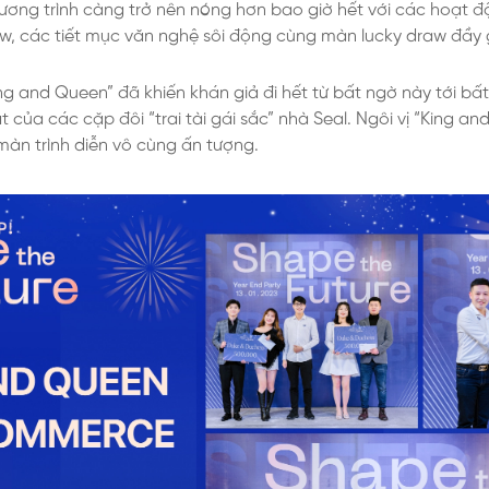
ương trình càng trở nên nóng hơn bao giờ hết với các hoạt 
w, các tiết mục văn nghệ sôi động cùng màn lucky draw đầy 
ing and Queen” đã khiến khán giả đi hết từ bất ngờ này tới b
 của các cặp đôi “trai tài gái sắc” nhà Seal. Ngôi vị “King a
màn trình diễn vô cùng ấn tượng.