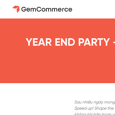
YEAR END PARTY 
Sau nhiều ngày mong 
Speed up! Shape the f
không khí hân hoan v