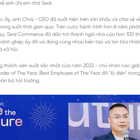
hể anh chị em nhà Seal.
 ấy, anh Chris - CEO đã xuất hiện trên sân khấu và chia sẻ về
ng suốt thời gian qua. Trên cuộc hành trình hơn 6 năm phát t
 sự, Seal Commerce đã dần trở thành ngôi nhà của hơn 100 th
mảnh ghép ấy đã và đang cùng nhau kiến tạo và lan tỏa những 
 xã hội.
g thành viên xuất sắc nhất của năm 2022 - chủ nhân các giải
der of The Year, Best Employee of The Year đã "lộ diện" tro
àn bộ hội trường.