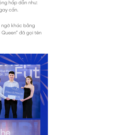
động hấp dẫn như:
gay cấn.
ất ngờ khác bằng
nd Queen” đã gọi tên