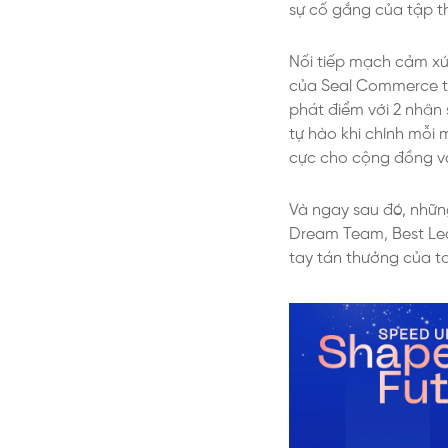
sự cố gắng của tập t
Nối tiếp mạch cảm xúc
của Seal Commerce tro
phát điểm với 2 nhân
tự hào khi chính mỗi 
cực cho cộng đồng và
Và ngay sau đó, nhữn
Dream Team, Best Lea
tay tán thưởng của to