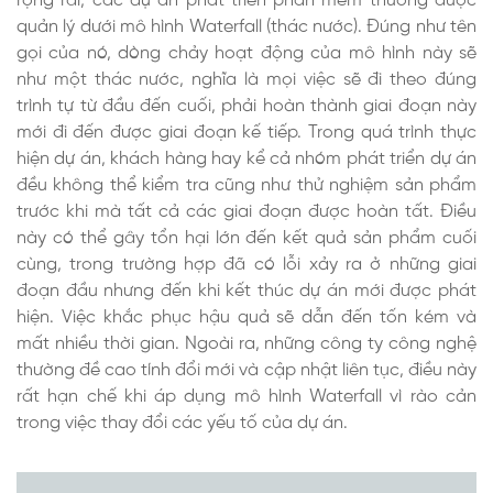
rộng rãi, các dự án phát triển phần mềm thường được
quản lý dưới mô hình Waterfall (thác nước). Đúng như tên
gọi của nó, dòng chảy hoạt động của mô hình này sẽ
như một thác nước, nghĩa là mọi việc sẽ đi theo đúng
trình tự từ đầu đến cuối, phải hoàn thành giai đoạn này
mới đi đến được giai đoạn kế tiếp. Trong quá trình thực
hiện dự án, khách hàng hay kể cả nhóm phát triển dự án
đều không thể kiểm tra cũng như thử nghiệm sản phẩm
trước khi mà tất cả các giai đoạn được hoàn tất. Điều
này có thể gây tổn hại lớn đến kết quả sản phẩm cuối
cùng, trong trường hợp đã có lỗi xảy ra ở những giai
đoạn đầu nhưng đến khi kết thúc dự án mới được phát
hiện. Việc khắc phục hậu quả sẽ dẫn đến tốn kém và
mất nhiều thời gian. Ngoài ra, những công ty công nghệ
thường đề cao tính đổi mới và cập nhật liên tục, điều này
rất hạn chế khi áp dụng mô hình Waterfall vì rào cản
trong việc thay đổi các yếu tố của dự án.