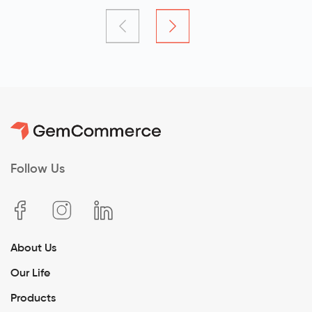
Forever đã chính thức được diễn ra vào ngày 5/1. Đây là
sự kiện Year End Party đặc biệt nhất của GemCommerce
khi được tổ chức ngoài trời tại Thung Mây Resort - Ba Vì
với bầu không khí rộn ràng, hứng khởi của tất cả các
thành viên công ty GemCommerce
Follow Us
About Us
Our Life
Products