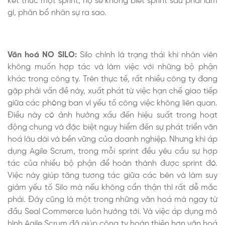
kết thúc một sprint, họ sẽ không biết sprint sau phải làm
gì, phân bổ nhân sự ra sao.
Văn hoá NO SILO:
Silo chính là trạng thái khi nhân viên
không muốn hợp tác và làm việc với những bộ phận
khác trong công ty. Trên thực tế, rất nhiều công ty đang
gặp phải vấn đề này, xuất phát từ việc hạn chế giao tiếp
giữa các phòng ban vì yếu tố công việc không liên quan.
Điều này có ảnh hưởng xấu đến hiệu suất trong hoạt
động chung và đặc biệt nguy hiểm đến sự phát triển văn
hoá lâu dài và bền vững của doanh nghiệp. Nhưng khi áp
dụng Agile Scrum, trong mỗi sprint đều yêu cầu sự hợp
tác của nhiều bộ phận để hoàn thành được sprint đó.
Việc này giúp tăng tương tác giữa các bên và làm suy
giảm yếu tố Silo mà nếu không cẩn thận thì rất dễ mắc
phải. Đây cũng là một trong những văn hoá mà ngay từ
đầu Seal Commerce luôn hướng tới. Và việc áp dụng mô
hình Agile Scrum đã giúp công ty hoàn thiện hơn văn hoá