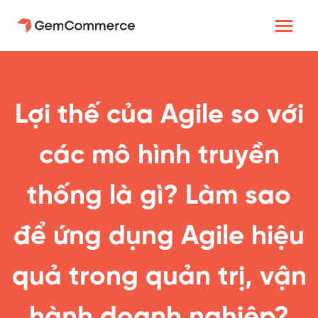
Lợi thế của Agile so với
các mô hình truyền
thống là gì? Làm sao
để ứng dụng Agile hiệu
quả trong quản trị, vận